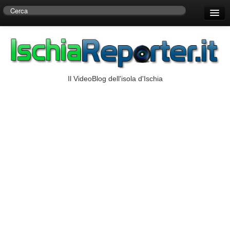
Home
Centro di Ricerche Storiche D’Ambra
Numeri Utili
Il VideoBlog dell'isola d'Ischia