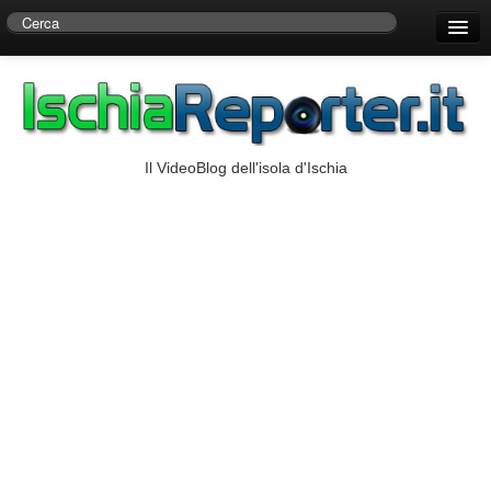
Home
Centro di Ricerche Storiche D’Ambra
Numeri Utili
Il VideoBlog dell'isola d'Ischia