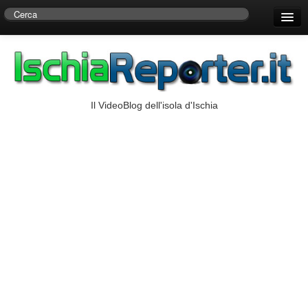
Home
Centro di Ricerche Storiche D’Ambra
Numeri Utili
Il VideoBlog dell'isola d'Ischia