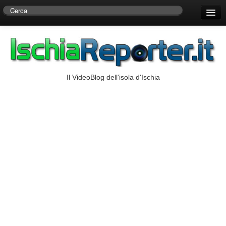
Home
Centro di Ricerche Storiche D’Ambra
Numeri Utili
Il VideoBlog dell'isola d'Ischia