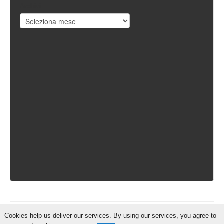
Archivi
Cookies help us deliver our services. By using our services, you agree to
IschiaReporter.it - Curato da
Pietro Coppa