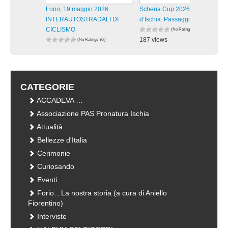
Forio, 19 maggio 2026.
Scheria Cup 2026 Isola
INTERAUTOSTRADALI DI
d’Ischia. Passaggi lungo la
CICLISMO
(No Ratings Yet)
187 views
(No Ratings Yet)
175 views
visualizzazioni
visualizzazioni
CATEGORIE
ACCADEVA …
Associazione PAS Pronatura Ischia
Attualità
Bellezze d'Italia
Cerimonie
Curiosando
Eventi
Forio…La nostra storia (a cura di Aniello
Fiorentino)
Interviste