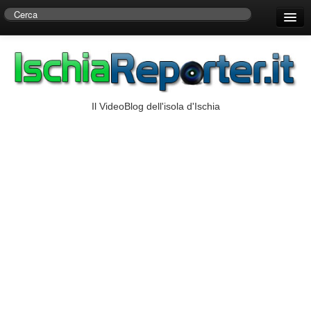
Home
Centro di Ricerche Storiche D’Ambra
Numeri Utili
Il VideoBlog dell'isola d'Ischia