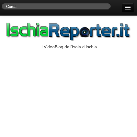
Home
Centro di Ricerche Storiche D’Ambra
Numeri Utili
Il VideoBlog dell'isola d'Ischia