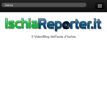
Home
Centro di Ricerche Storiche D’Ambra
Numeri Utili
Il VideoBlog dell'isola d'Ischia