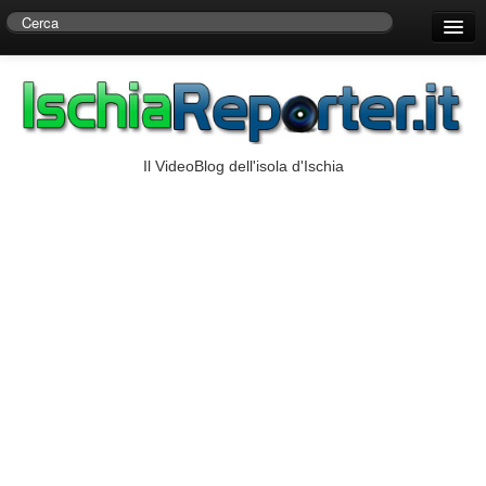
Home
Centro di Ricerche Storiche D’Ambra
Numeri Utili
Il VideoBlog dell'isola d'Ischia