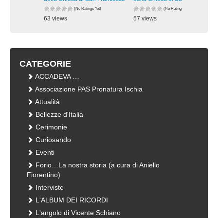
(No Ratings Yet)
(No Ratings Yet)
63 views
57 views
visualizzazioni
visualizzazioni
CATEGORIE
ACCADEVA …
Associazione PAS Pronatura Ischia
Attualità
Bellezze d'Italia
Cerimonie
Curiosando
Eventi
Forio…La nostra storia (a cura di Aniello
Fiorentino)
Interviste
L'ALBUM DEI RICORDI
L'angolo di Vicente Schiano