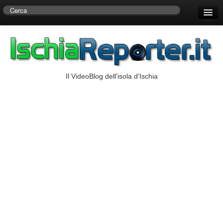
Home
Centro di Ricerche Storiche D’Ambra
Numeri Utili
Il VideoBlog dell'isola d'Ischia