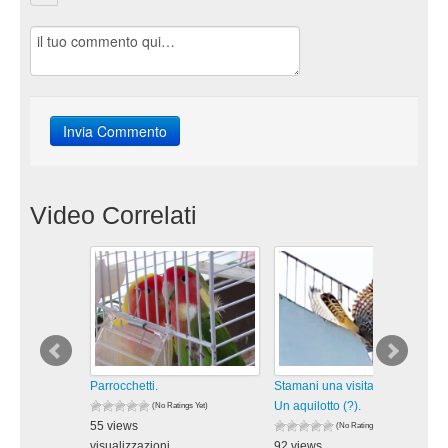
Video Correlati
Parrocchetti.
Stamani una visita inaspettata:
Un aquilotto (?).
(No Ratings Yet)
55 views
(No Ratings Yet)
visualizzazioni
92 views