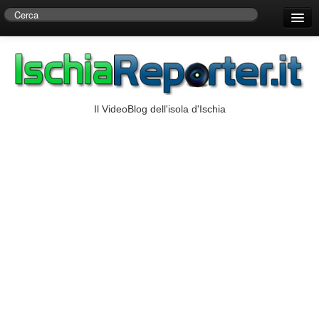
Home
Centro di Ricerche Storiche D’Ambra
Numeri Utili
Il VideoBlog dell'isola d'Ischia