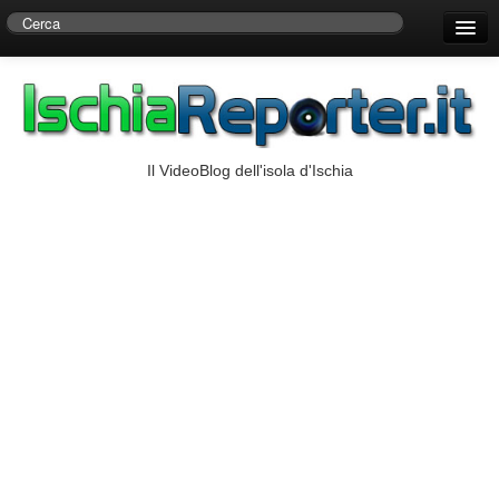
Home
Centro di Ricerche Storiche D’Ambra
Numeri Utili
Il VideoBlog dell'isola d'Ischia