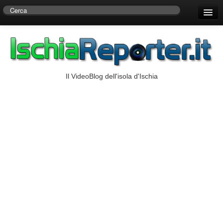
Home
Centro di Ricerche Storiche D’Ambra
Numeri Utili
Il VideoBlog dell'isola d'Ischia