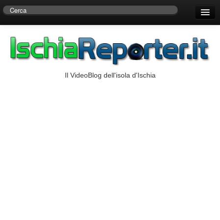
Home
Centro di Ricerche Storiche D’Ambra
Numeri Utili
Il VideoBlog dell'isola d'Ischia