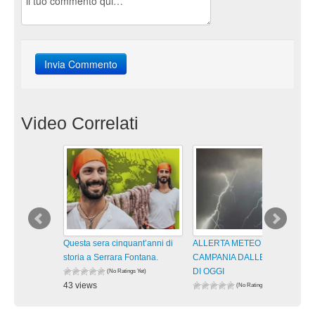
Video Correlati
Questa sera cinquant’anni di
ALLERTA METEO GIALLA IN
storia a Serrara Fontana.
CAMPANIA DALLE 13 ALLE 21
DI OGGI
(No Ratings Yet)
43 views
(No Ratings Yet)
visualizzazioni
68 views
visualizzazioni