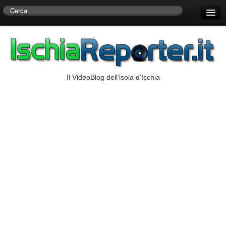
Home
Centro di Ricerche Storiche D’Ambra
Numeri Utili
Il VideoBlog dell'isola d'Ischia