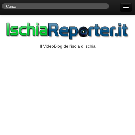
Home
Centro di Ricerche Storiche D’Ambra
Numeri Utili
Il VideoBlog dell'isola d'Ischia