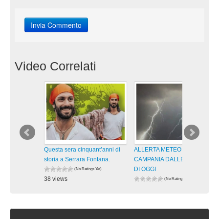
Video Correlati
Questa sera cinquant’anni di
ALLERTA METEO GIALLA IN
storia a Serrara Fontana.
CAMPANIA DALLE 13 ALLE 21
DI OGGI
(No Ratings Yet)
38 views
(No Ratings Yet)
visualizzazioni
65 views
visualizzazioni