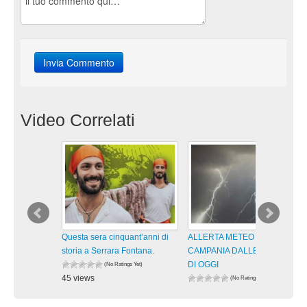
Video Correlati
Questa sera cinquant’anni di
ALLERTA METEO GIALLA IN
storia a Serrara Fontana.
CAMPANIA DALLE 13 ALLE 21
DI OGGI
(No Ratings Yet)
45 views
(No Ratings Yet)
visualizzazioni
70 views
visualizzazioni