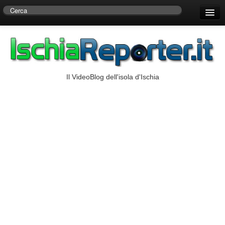
Home
Centro di Ricerche Storiche D’Ambra
Numeri Utili
Il VideoBlog dell'isola d'Ischia