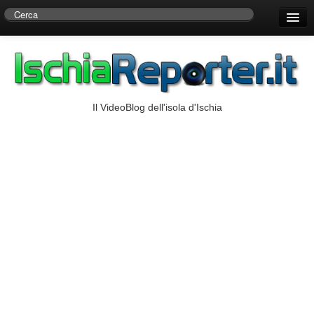
Home
Centro di Ricerche Storiche D’Ambra
Numeri Utili
Il VideoBlog dell'isola d'Ischia