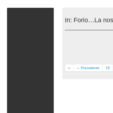
In:
Forio…La nostr
«
← Precedente
19