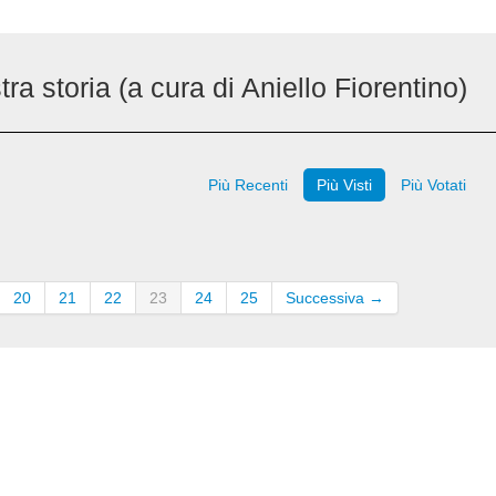
a storia (a cura di Aniello Fiorentino)
Più Recenti
Più Visti
Più Votati
20
21
22
23
24
25
Successiva →