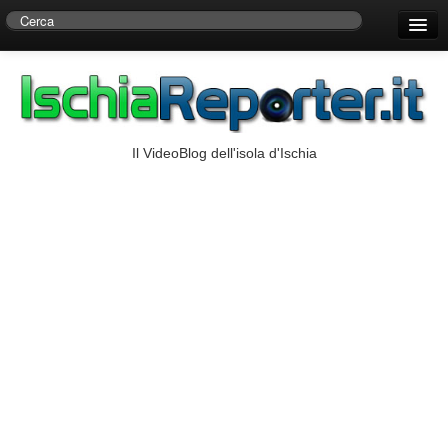
Home
Centro di Ricerche Storiche D’Ambra
Numeri Utili
Il VideoBlog dell'isola d'Ischia