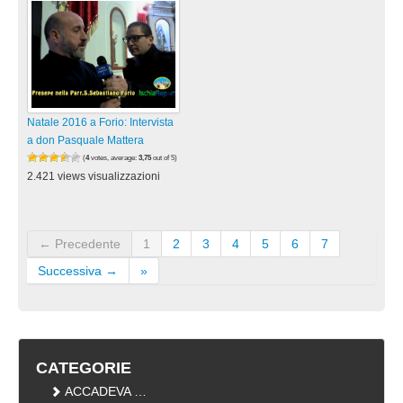
Natale 2016 a Forio: Intervista
a don Pasquale Mattera
(
4
votes, average:
3,75
out of 5)
2.421 views visualizzazioni
← Precedente
1
2
3
4
5
6
7
Successiva →
»
CATEGORIE
ACCADEVA …