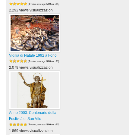
(
3
votes, average:
5,00
out of 5)
2.292 views visualizzazioni
Vigilia di Natale 1992 a Forio
(
3
votes, average:
5,00
out of 5)
2.079 views visualizzazioni
Anno 2003: Centenario della
Festività di San Vito
(
3
votes, average:
5,00
out of 5)
1.869 views visualizzazioni