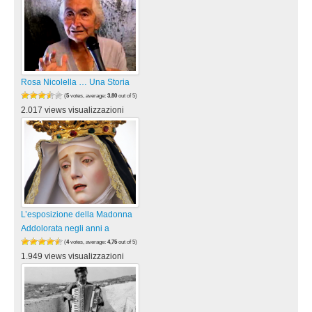
Rosa Nicolella … Una Storia
(
5
votes, average:
3,80
out of 5)
2.017 views visualizzazioni
L’esposizione della Madonna
Addolorata negli anni a
(
4
votes, average:
4,75
out of 5)
1.949 views visualizzazioni