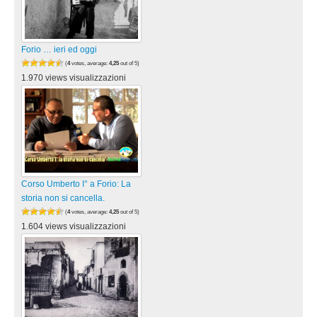
Forio … ieri ed oggi
(
4
votes, average:
4,25
out of 5)
1.970 views visualizzazioni
Corso Umberto I° a Forio: La
storia non si cancella.
(
4
votes, average:
4,25
out of 5)
1.604 views visualizzazioni