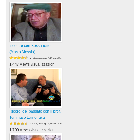
Incontro con Bessarione
(Masto Alessio)
(
5
votes, average:
4,60
out of 5)
1.447 views visualizzazioni
Ricordi del passato con il prof.
Tommaso Lamonaca
(
5
votes, average:
4,60
out of 5)
1.799 views visualizzazioni