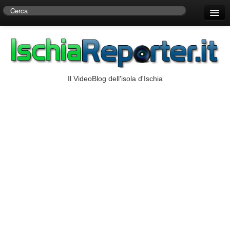
Home
Centro di Ricerche Storiche D’Ambra
Numeri Utili
Il VideoBlog dell'isola d'Ischia