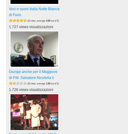
Voci e suoni dalla Notte Bianca
di Forio
(
2
votes, average:
4,50
out of 5)
1.727 views visualizzazioni
Giunge anche per il Maggiore
di P.M. Salvatore Nicolella il
(
2
votes, average:
1,50
out of 5)
1.726 views visualizzazioni