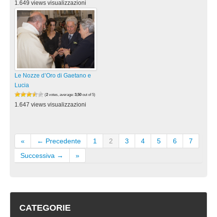
1.649 views visualizzazioni
Le Nozze d’Oro di Gaetano e
Lucia
(
2
votes, average:
3,50
out of 5)
1.647 views visualizzazioni
«
← Precedente
1
2
3
4
5
6
7
Successiva →
»
CATEGORIE