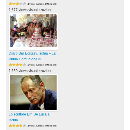
(
2
votes, average:
3,00
out of 5)
1.677 views visualizzazioni
Disco Bar Ecstasy, Ischia – La
Prima Comunione di
(
1
votes, average:
4,00
out of 5)
1.659 views visualizzazioni
Lo scrittore Erri De Luca a
Ischia
(
2
votes, average:
4,00
out of 5)