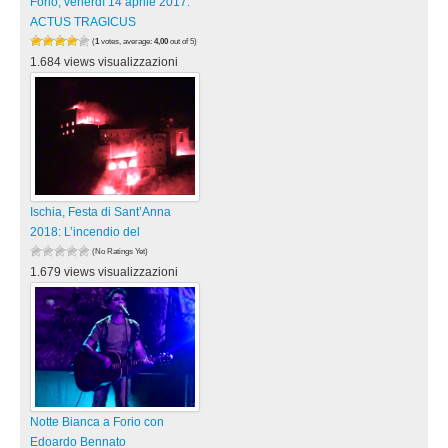
Forio, venerdì 14 aprile 2017:
ACTUS TRAGICUS
(
1
votes, average:
4,00
out of 5)
1.684 views visualizzazioni
Ischia, Festa di Sant’Anna
2018: L’incendio del
(No Ratings Yet)
1.679 views visualizzazioni
Notte Bianca a Forio con
Edoardo Bennato