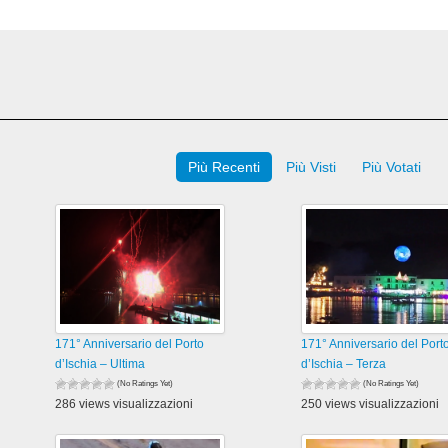
Più Recenti
Più Visti
Più Votati
171° Anniversario del Porto
171° Anniversario del Port
d’Ischia – Ultima
d’Ischia – Terza
(No Ratings Yet)
(No Ratings Yet)
286 views visualizzazioni
250 views visualizzazioni