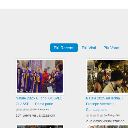
Più Recenti
Più Visti
Più Votati
Natale 2025 a Forio. GOSPEL
Natale 2025 ad Ischia. Il
GLASSEL – Prima parte.
Presepe Vivente di
Campagnano
(No Ratings Yet)
164 views visualizzazioni
(No Ratings Yet)
212 views visualizzazioni