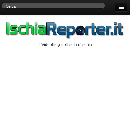
Home
Centro di Ricerche Storiche D’Ambra
Numeri Utili
Il VideoBlog dell'isola d'Ischia