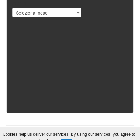
Archivi
Cookies help us deliver our services. By using our services, you agree to
IschiaReporter.it - Curato da
Pietro Coppa