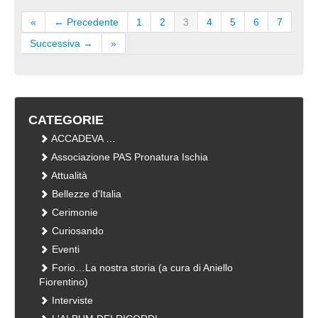
«
← Precedente
1
2
3
4
5
6
7
Successiva →
»
CATEGORIE
ACCADEVA …
Associazione PAS Pronatura Ischia
Attualità
Bellezze d'Italia
Cerimonie
Curiosando
Eventi
Forio…La nostra storia (a cura di Aniello
Fiorentino)
Interviste