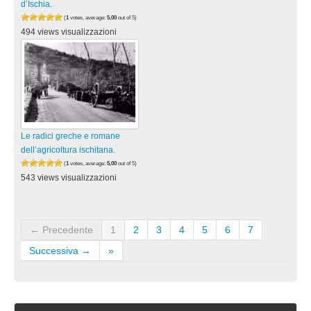
d’Ischia.
(
1
votes, average:
5,00
out of 5)
494 views visualizzazioni
Le radici greche e romane
dell’agricoltura ischitana.
(
1
votes, average:
5,00
out of 5)
543 views visualizzazioni
← Precedente
1
2
3
4
5
6
7
Successiva →
»