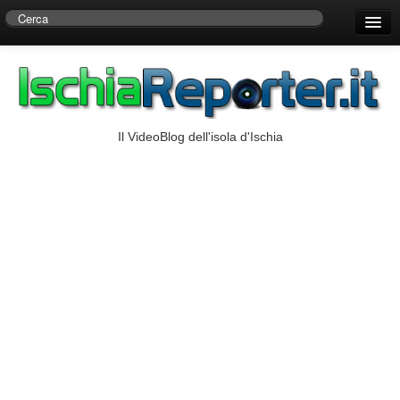
Home
Centro di Ricerche Storiche D’Ambra
Numeri Utili
Il VideoBlog dell'isola d'Ischia