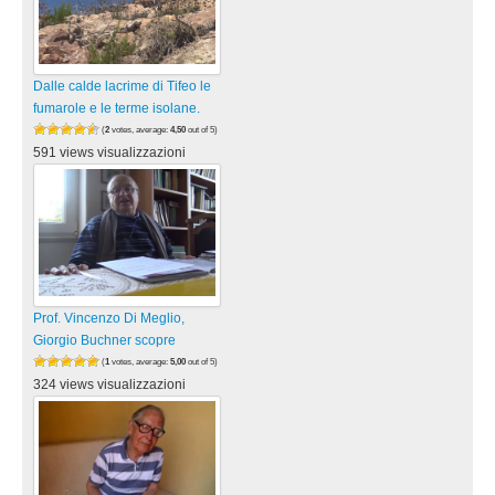
Dalle calde lacrime di Tifeo le
fumarole e le terme isolane.
(
2
votes, average:
4,50
out of 5)
591 views visualizzazioni
Prof. Vincenzo Di Meglio,
Giorgio Buchner scopre
(
1
votes, average:
5,00
out of 5)
324 views visualizzazioni