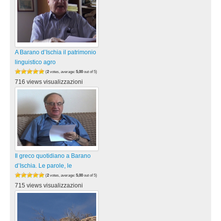
A Barano d’Ischia il patrimonio
linguistico agro
(
2
votes, average:
5,00
out of 5)
716 views visualizzazioni
Il greco quotidiano a Barano
d’Ischia. Le parole, le
(
2
votes, average:
5,00
out of 5)
715 views visualizzazioni