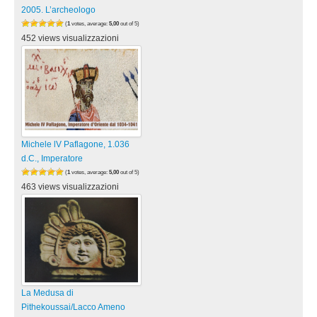
2005. L’archeologo
(
1
votes, average:
5,00
out of 5)
452 views visualizzazioni
Michele lV Paflagone, 1.036
d.C., Imperatore
(
1
votes, average:
5,00
out of 5)
463 views visualizzazioni
La Medusa di
Pithekoussai/Lacco Ameno