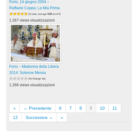
Forio, 14 giugno 2004 –
Raffaele Coppa: La Mia Prima
(
1
votes, average:
5,00
out of 5)
1.267 views visualizzazioni
Forio – Madonna della Libera
2014: Solenne Messa
(No Ratings Yet)
1.266 views visualizzazioni
«
← Precedente
6
7
8
9
10
11
12
Successiva →
»