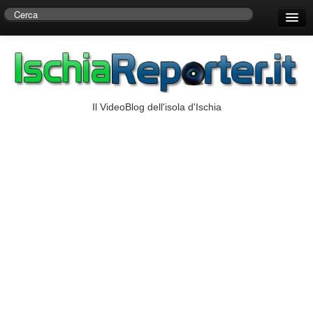
Home
Centro di Ricerche Storiche D’Ambra
Numeri Utili
Il VideoBlog dell'isola d'Ischia