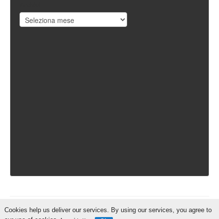
Archivi
Cookies help us deliver our services. By using our services, you agree to
IschiaReporter.it - Curato da
Pietro Coppa