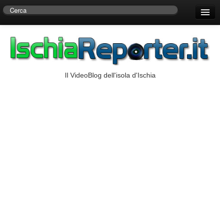
Home
Centro di Ricerche Storiche D’Ambra
Numeri Utili
Il VideoBlog dell'isola d'Ischia