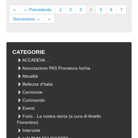
«
← Precedente
1
2
3
4
5
6
7
Successiva →
»
CATEGORIE
ACCADEVA …
Associazione PAS Pronatura Ischia
Attualità
Bellezze d'Italia
Cerimonie
Curiosando
Eventi
Forio…La nostra storia (a cura di Aniello
Fiorentino)
Interviste