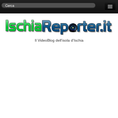
Home
Centro di Ricerche Storiche D’Ambra
Numeri Utili
Il VideoBlog dell'isola d'Ischia