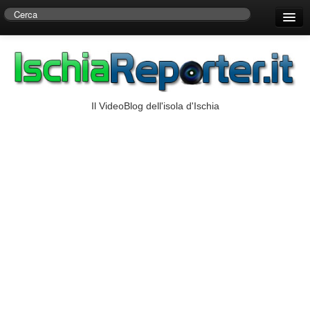
Home
Centro di Ricerche Storiche D’Ambra
Numeri Utili
Il VideoBlog dell'isola d'Ischia