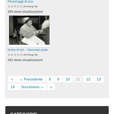
Personaggi di una
(No Ratings Yet)
395 views visualizzazioni
Ischia di ieri – Seconda parte.
(No Ratings Yet)
392 views visualizzazioni
«
← Precedente
8
9
10
11
12
13
14
Successiva →
»