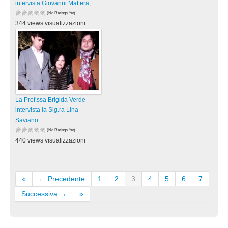
intervista Giovanni Mattera,
(No Ratings Yet)
344 views visualizzazioni
La Prof.ssa Brigida Verde
intervista la Sig.ra Lina
Saviano
(No Ratings Yet)
440 views visualizzazioni
«
← Precedente
1
2
3
4
5
6
7
Successiva →
»