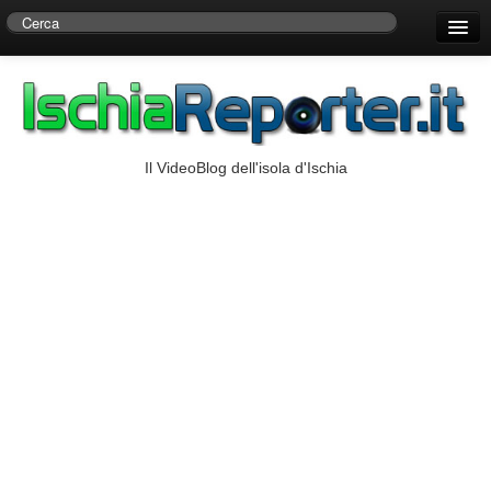
Home
Centro di Ricerche Storiche D’Ambra
Numeri Utili
Il VideoBlog dell'isola d'Ischia