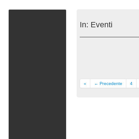
In:
Eventi
«
← Precedente
4