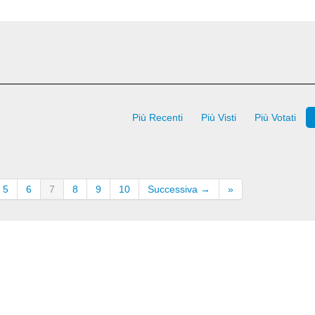
Più Recenti
Più Visti
Più Votati
5
6
7
8
9
10
Successiva →
»