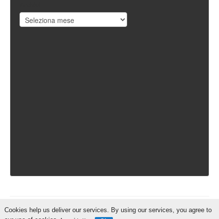
Archivi
Cookies help us deliver our services. By using our services, you agree to
IschiaReporter.it - Curato da
Pietro Coppa