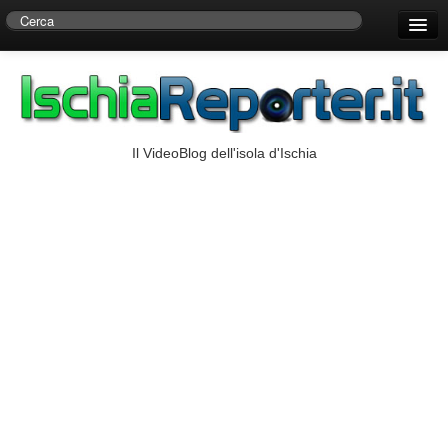
Home
Centro di Ricerche Storiche D’Ambra
Numeri Utili
Il VideoBlog dell'isola d'Ischia