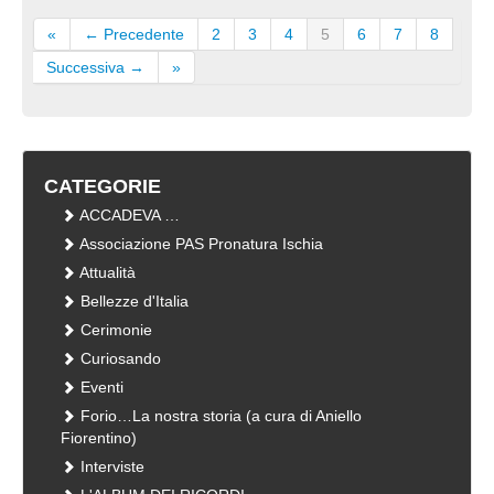
«
← Precedente
2
3
4
5
6
7
8
Successiva →
»
CATEGORIE
ACCADEVA …
Associazione PAS Pronatura Ischia
Attualità
Bellezze d'Italia
Cerimonie
Curiosando
Eventi
Forio…La nostra storia (a cura di Aniello
Fiorentino)
Interviste