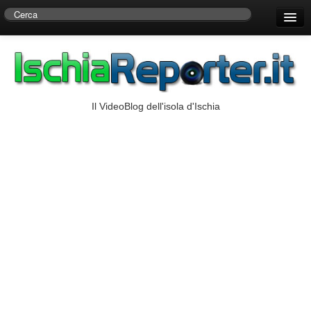
Home
Centro di Ricerche Storiche D’Ambra
Numeri Utili
Il VideoBlog dell'isola d'Ischia