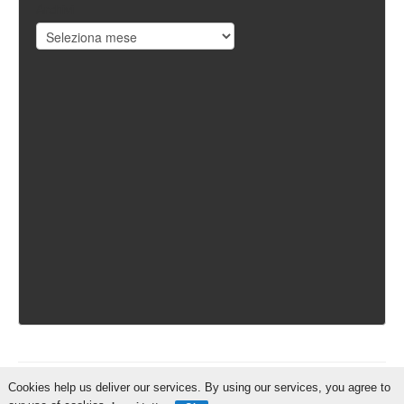
Archivi
Cookies help us deliver our services. By using our services, you agree to
IschiaReporter.it - Curato da
Pietro Coppa