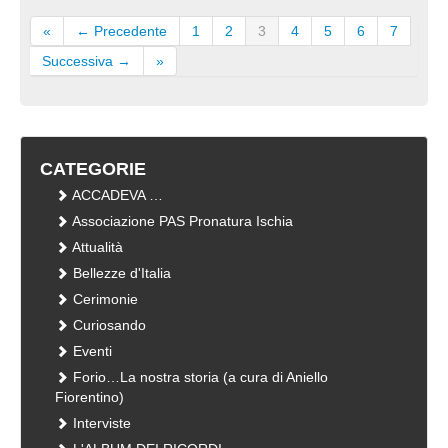
«
← Precedente
1
2
3
4
5
6
7
Successiva →
»
CATEGORIE
ACCADEVA …
Associazione PAS Pronatura Ischia
Attualità
Bellezze d'Italia
Cerimonie
Curiosando
Eventi
Forio…La nostra storia (a cura di Aniello
Fiorentino)
Interviste