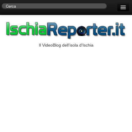
Home
Centro di Ricerche Storiche D’Ambra
Numeri Utili
Il VideoBlog dell'isola d'Ischia