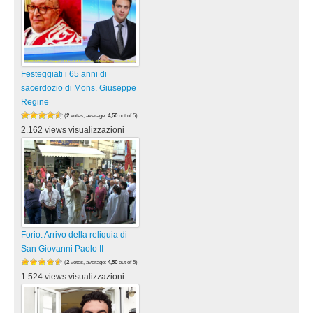
Festeggiati i 65 anni di
sacerdozio di Mons. Giuseppe
Regine
(
2
votes, average:
4,50
out of 5)
2.162 views visualizzazioni
Forio: Arrivo della reliquia di
San Giovanni Paolo II
(
2
votes, average:
4,50
out of 5)
1.524 views visualizzazioni