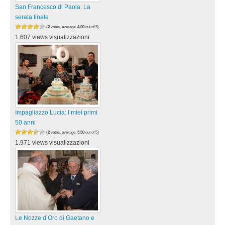
San Francesco di Paola: La
serata finale
(
2
votes, average:
4,00
out of 5)
1.607 views visualizzazioni
Impagliazzo Lucia: I miei primi
50 anni
(
2
votes, average:
3,50
out of 5)
1.971 views visualizzazioni
Le Nozze d’Oro di Gaetano e