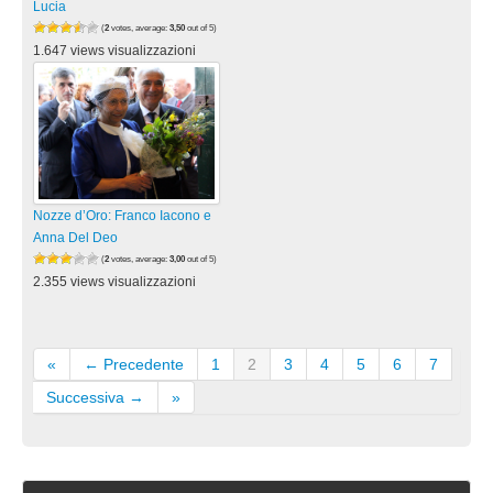
Lucia
(
2
votes, average:
3,50
out of 5)
1.647 views visualizzazioni
Nozze d’Oro: Franco Iacono e
Anna Del Deo
(
2
votes, average:
3,00
out of 5)
2.355 views visualizzazioni
«
← Precedente
1
2
3
4
5
6
7
Successiva →
»