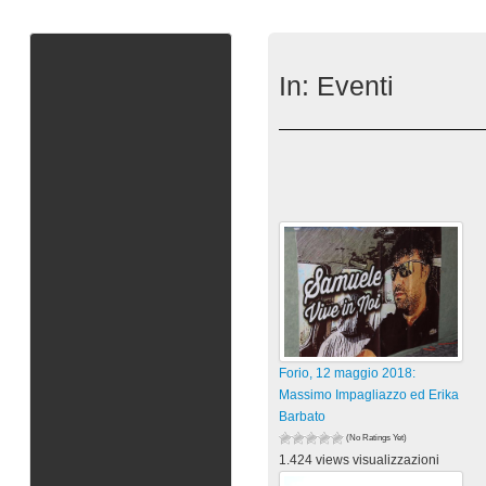
In:
Eventi
Forio, 12 maggio 2018:
Massimo Impagliazzo ed Erika
Barbato
(No Ratings Yet)
1.424 views visualizzazioni