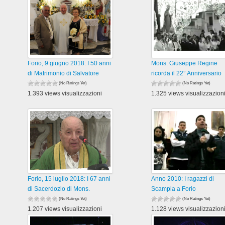
Forio, 9 giugno 2018: I 50 anni
Mons. Giuseppe Regine
di Matrimonio di Salvatore
ricorda il 22° Anniversario
(No Ratings Yet)
(No Ratings Yet)
1.393 views visualizzazioni
1.325 views visualizzazion
Forio, 15 luglio 2018: I 67 anni
Anno 2010: I ragazzi di
di Sacerdozio di Mons.
Scampia a Forio
(No Ratings Yet)
(No Ratings Yet)
1.207 views visualizzazioni
1.128 views visualizzazion