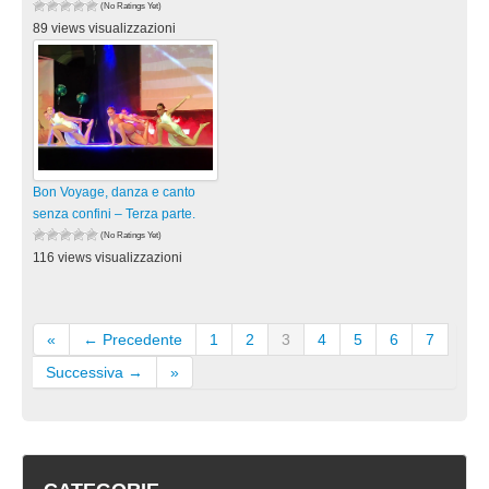
(No Ratings Yet)
89 views visualizzazioni
Bon Voyage, danza e canto
senza confini – Terza parte.
(No Ratings Yet)
116 views visualizzazioni
«
← Precedente
1
2
3
4
5
6
7
Successiva →
»