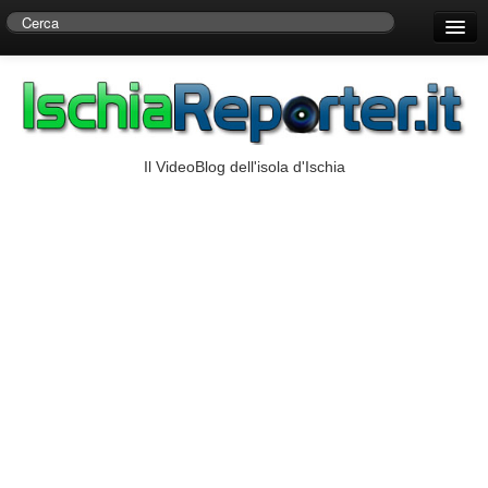
Home
Centro di Ricerche Storiche D’Ambra
Numeri Utili
Il VideoBlog dell'isola d'Ischia