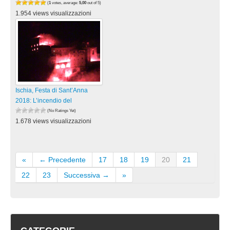
(
1
votes, average:
5,00
out of 5)
1.954 views visualizzazioni
Ischia, Festa di Sant’Anna
2018: L’incendio del
(No Ratings Yet)
1.678 views visualizzazioni
«
← Precedente
17
18
19
20
21
22
23
Successiva →
»