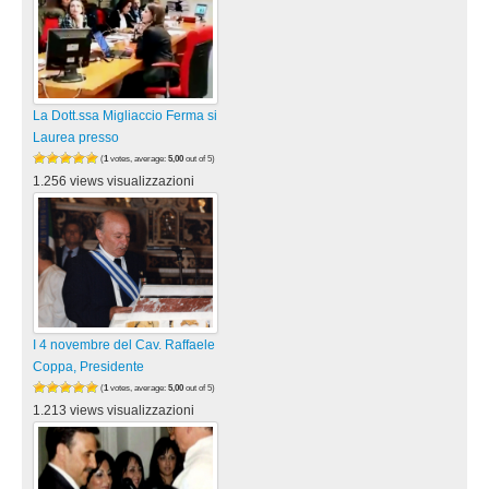
La Dott.ssa Migliaccio Ferma si
Laurea presso
(
1
votes, average:
5,00
out of 5)
1.256 views visualizzazioni
I 4 novembre del Cav. Raffaele
Coppa, Presidente
(
1
votes, average:
5,00
out of 5)
1.213 views visualizzazioni