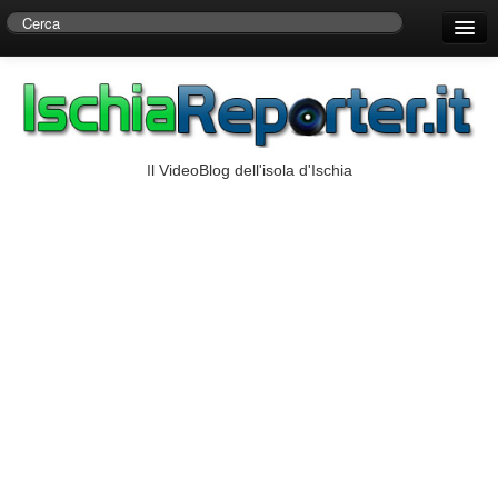
Home
Centro di Ricerche Storiche D’Ambra
Numeri Utili
Il VideoBlog dell'isola d'Ischia