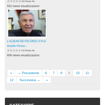
(No Ratings Yet)
552 views visualizzazioni
L’ALBUM DEI RICORDI: Il Prof
Aniello Penza –
(No Ratings Yet)
606 views visualizzazioni
«
← Precedente
6
7
8
9
10
11
12
Successiva →
»