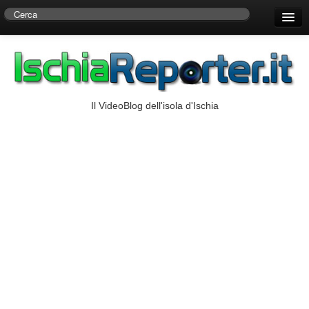
Home
Centro di Ricerche Storiche D’Ambra
Numeri Utili
Il VideoBlog dell'isola d'Ischia