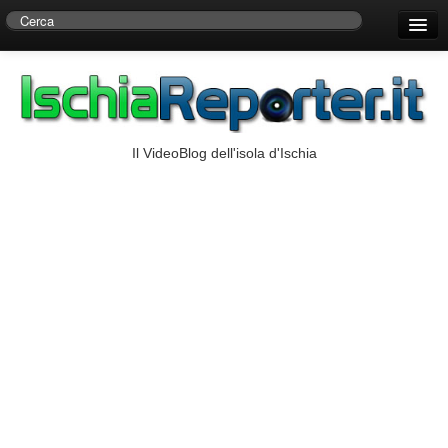
Home
Centro di Ricerche Storiche D’Ambra
Numeri Utili
Il VideoBlog dell'isola d'Ischia