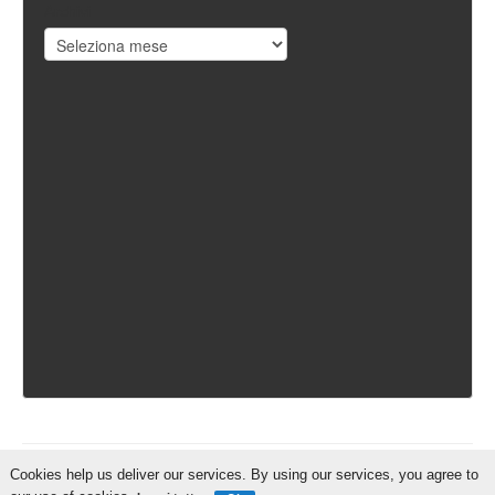
Archivi
Cookies help us deliver our services. By using our services, you agree to
IschiaReporter.it - Curato da
Pietro Coppa