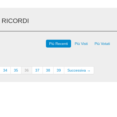
 RICORDI
Più Recenti
Più Visti
Più Votati
34
35
36
37
38
39
Successiva →