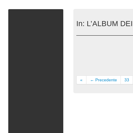
In:
L’ALBUM DEI
«
← Precedente
33