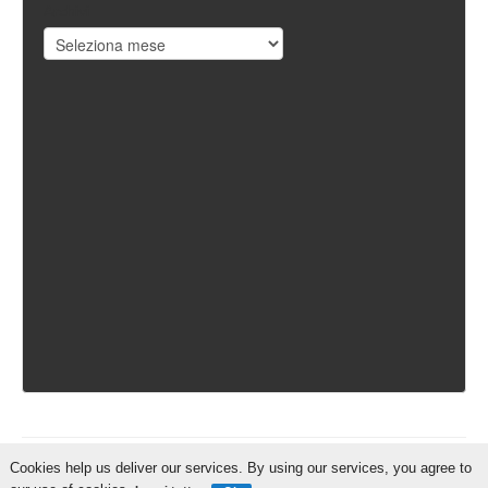
Archivi
Cookies help us deliver our services. By using our services, you agree to
IschiaReporter.it - Curato da
Pietro Coppa