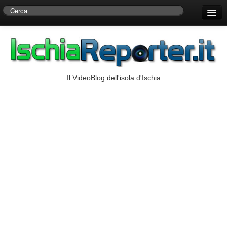
Home
Centro di Ricerche Storiche D’Ambra
Numeri Utili
Il VideoBlog dell'isola d'Ischia