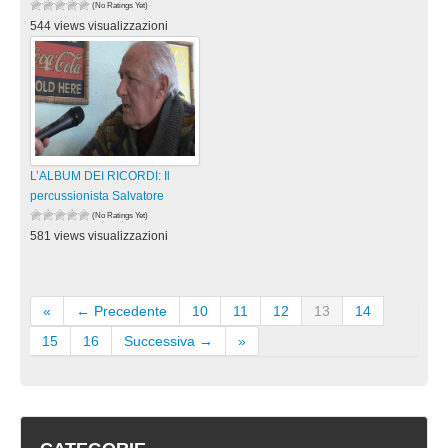
(No Ratings Yet)
544 views visualizzazioni
L’ALBUM DEI RICORDI: Il
percussionista Salvatore
(No Ratings Yet)
581 views visualizzazioni
«
← Precedente
10
11
12
13
14
15
16
Successiva →
»