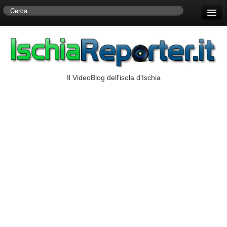
Home
Centro di Ricerche Storiche D’Ambra
Numeri Utili
Il VideoBlog dell'isola d'Ischia