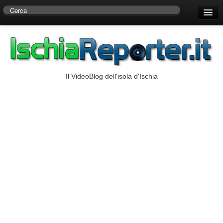
Home
Centro di Ricerche Storiche D’Ambra
Numeri Utili
Il VideoBlog dell'isola d'Ischia