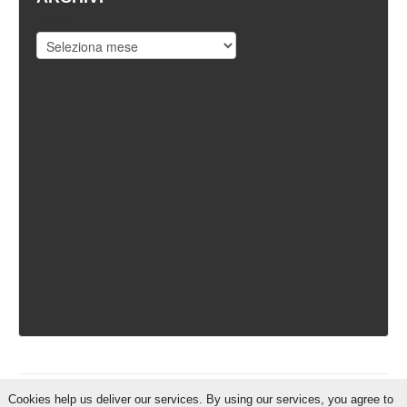
Archivi
Cookies help us deliver our services. By using our services, you agree to
IschiaReporter.it - Curato da
Pietro Coppa