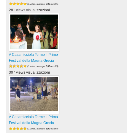
(
1
votes, average:
5,00
out of 5)
281 views visualizzazioni
A Casamicciola Terme il Primo
Festival della Magna Grecia
(
1
votes, average:
5,00
out of 5)
307 views visualizzazioni
A Casamicciola Terme il Primo
Festival della Magna Grecia
(
1
votes, average:
5,00
out of 5)