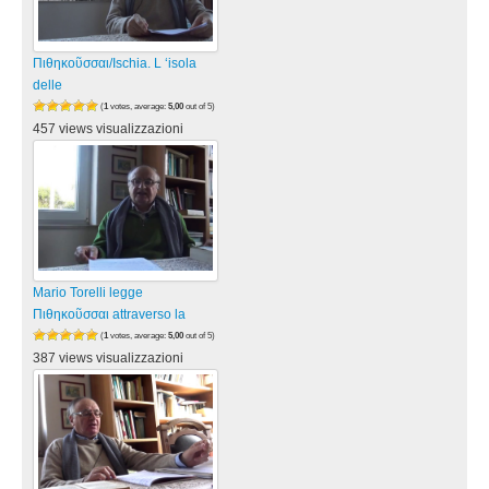
Πιθηκοῦσσαι/Ischia. L ‘isola
delle
(
1
votes, average:
5,00
out of 5)
457 views visualizzazioni
Mario Torelli legge
Πιθηκοῦσσαι attraverso la
(
1
votes, average:
5,00
out of 5)
387 views visualizzazioni