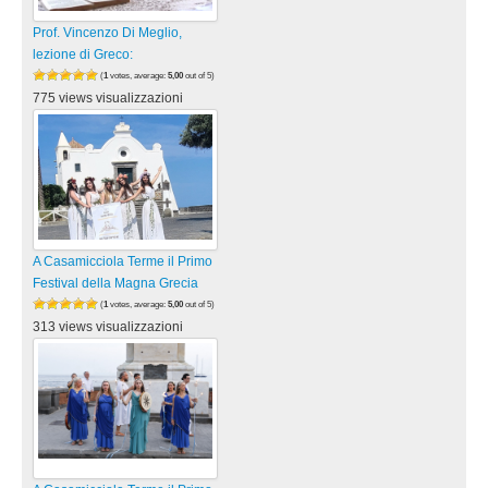
Prof. Vincenzo Di Meglio,
lezione di Greco:
(
1
votes, average:
5,00
out of 5)
775 views visualizzazioni
A Casamicciola Terme il Primo
Festival della Magna Grecia
(
1
votes, average:
5,00
out of 5)
313 views visualizzazioni