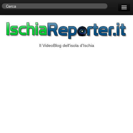
Home
Centro di Ricerche Storiche D’Ambra
Numeri Utili
Il VideoBlog dell'isola d'Ischia