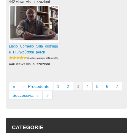
442 views visualizzazioni
Lucio_Cornelio_Silla_distrugg
e_Πιθηκοῦσσαι_perch
(
1
votes, average:
5,00
out of 5)
446 views visualizzazioni
«
← Precedente
1
2
3
4
5
6
7
Successiva →
»
CATEGORIE