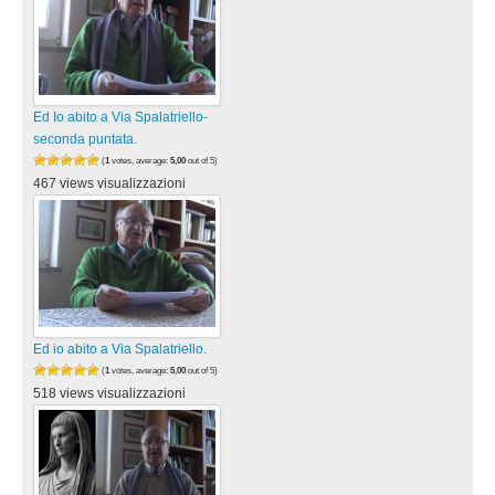
Ed Io abito a Via Spalatriello-
seconda puntata.
(
1
votes, average:
5,00
out of 5)
467 views visualizzazioni
Ed io abito a Via Spalatriello.
(
1
votes, average:
5,00
out of 5)
518 views visualizzazioni