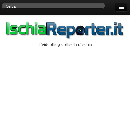
Home
Centro di Ricerche Storiche D’Ambra
Numeri Utili
Il VideoBlog dell'isola d'Ischia