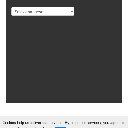
Archivi
Cookies help us deliver our services. By using our services, you agree to
IschiaReporter.it - Curato da
Pietro Coppa