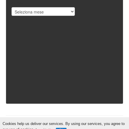
Archivi
Cookies help us deliver our services. By using our services, you agree to
IschiaReporter.it - Curato da
Pietro Coppa