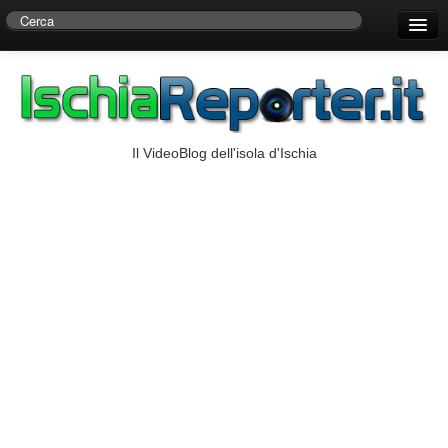
Home
Centro di Ricerche Storiche D’Ambra
Numeri Utili
Il VideoBlog dell'isola d'Ischia