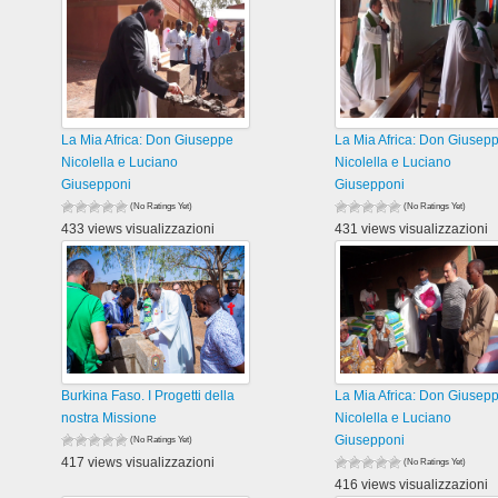
La Mia Africa: Don Giuseppe
La Mia Africa: Don Giusep
Nicolella e Luciano
Nicolella e Luciano
Giusepponi
Giusepponi
(No Ratings Yet)
(No Ratings Yet)
433 views visualizzazioni
431 views visualizzazioni
Burkina Faso. I Progetti della
La Mia Africa: Don Giusep
nostra Missione
Nicolella e Luciano
Giusepponi
(No Ratings Yet)
417 views visualizzazioni
(No Ratings Yet)
416 views visualizzazioni