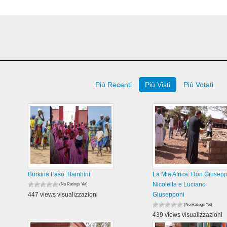
Più Recenti
Più Visti
Più Votati
Burkina Faso: Bambini
La Mia Africa: Don Giusep
Nicolella e Luciano
(No Ratings Yet)
447 views visualizzazioni
Giusepponi
(No Ratings Yet)
439 views visualizzazioni