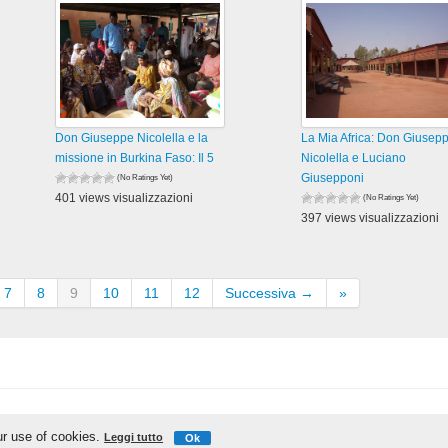
Don Giuseppe Nicolella e la
La Mia Africa: Don Giusep
missione in Burkina Faso: Il 5
Nicolella e Luciano
Giusepponi
(No Ratings Yet)
401 views visualizzazioni
(No Ratings Yet)
397 views visualizzazioni
7
8
9
10
11
12
Successiva →
»
IschiaReporter.it - Curato da
Pietro Coppa
ur use of cookies.
Leggi tutto
Ok
Realizzato da
Gianmaria D'Ambra