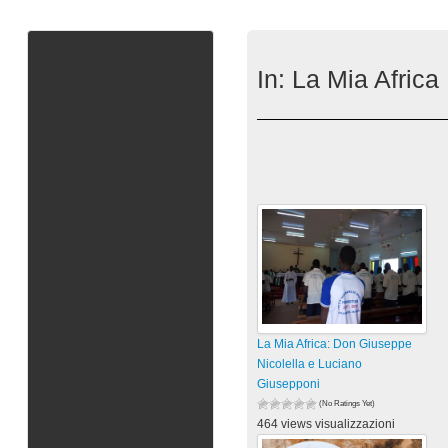
In:
La Mia Africa
La Mia Africa: Don Giuseppe
Nicolella e Luciano
Giusepponi
(No Ratings Yet)
464 views visualizzazioni