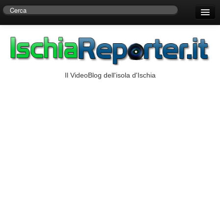
Home
Centro di Ricerche Storiche D’Ambra
Numeri Utili
Il VideoBlog dell'isola d'Ischia