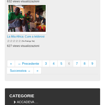
632 views visualizzazioni
La Mia Africa: Cure a lebbrosi
(No Ratings Yet)
627 views visualizzazioni
«
← Precedente
3
4
5
6
7
8
9
Successiva →
»
CATEGORIE
ACCADEVA …