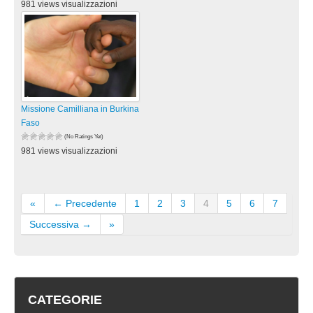
981 views visualizzazioni
Missione Camilliana in Burkina
Faso
(No Ratings Yet)
981 views visualizzazioni
«
← Precedente
1
2
3
4
5
6
7
Successiva →
»
CATEGORIE