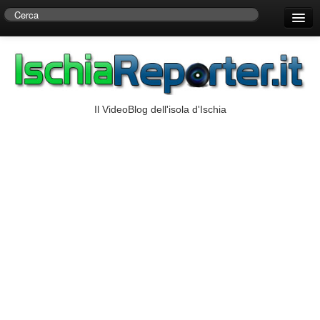
Home
Centro di Ricerche Storiche D’Ambra
Numeri Utili
Il VideoBlog dell'isola d'Ischia