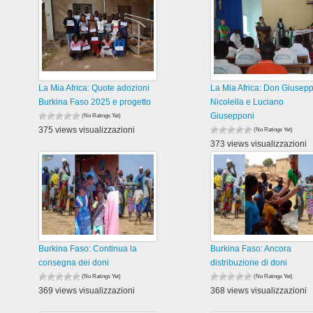
La Mia Africa: Quote adozioni
La Mia Africa: Don Giusep
Burkina Faso 2025 e progetto
Nicolella e Luciano
Giusepponi
(No Ratings Yet)
375 views visualizzazioni
(No Ratings Yet)
373 views visualizzazioni
Burkina Faso: Continua la
Burkina Faso: Ancora
consegna dei doni
distribuzione di doni
(No Ratings Yet)
(No Ratings Yet)
369 views visualizzazioni
368 views visualizzazioni