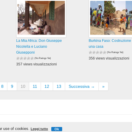
La Mia Africa: Don Giuseppe
Burkina Faso: Costruzione 
Nicolella e Luciano
una casa
Giusepponi
(No Ratings Yet)
356 views visualizzazioni
(No Ratings Yet)
357 views visualizzazioni
8
9
10
11
12
13
Successiva →
»
IschiaReporter.it - Curato da
Pietro Coppa
ur use of cookies.
Leggi tutto
Ok
Realizzato da
Gianmaria D'Ambra