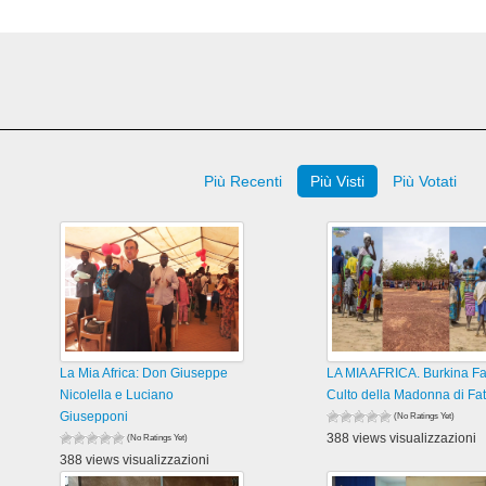
Più Recenti
Più Visti
Più Votati
La Mia Africa: Don Giuseppe
LA MIA AFRICA. Burkina Fa
Nicolella e Luciano
Culto della Madonna di Fa
Giusepponi
(No Ratings Yet)
388 views visualizzazioni
(No Ratings Yet)
388 views visualizzazioni