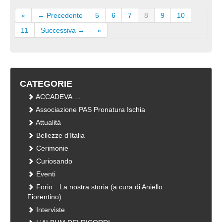
«
← Precedente
5
6
7
8
9
10
11
Successiva →
»
CATEGORIE
ACCADEVA …
Associazione PAS Pronatura Ischia
Attualità
Bellezze d'Italia
Cerimonie
Curiosando
Eventi
Forio…La nostra storia (a cura di Aniello
Fiorentino)
Interviste