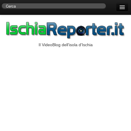
Home
Centro di Ricerche Storiche D’Ambra
Numeri Utili
Il VideoBlog dell'isola d'Ischia