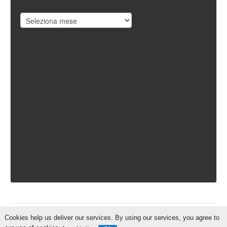
Archivi
Cookies help us deliver our services. By using our services, you agree to
IschiaReporter.it - Curato da
Pietro Coppa